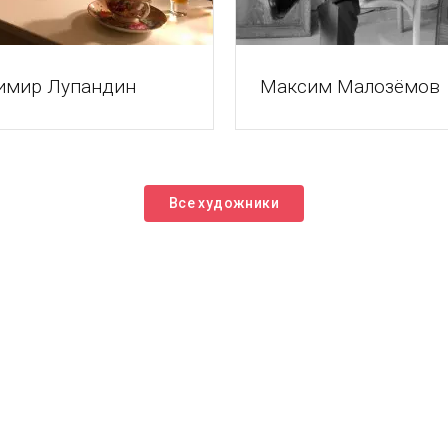
имир Лупандин
Максим Малозёмов
Все художники